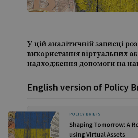
У цій аналітичній записці ро
використання віртуальних ак
надходження допомоги на наг
English version of Policy B
POLICY BRIEFS
Shaping Tomorrow: A Ro
using Virtual Assets