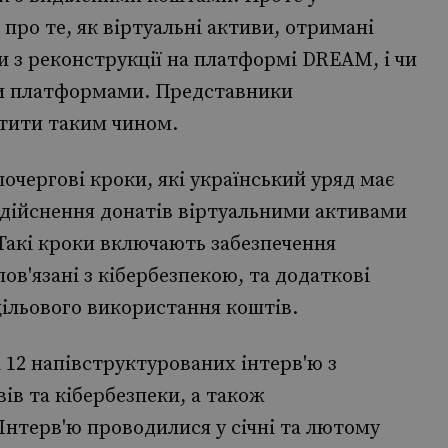
про те, як віртуальні активи, отримані
и з реконструкції на платформі DREAM, і чи
ими платформами. Представники
тити таким чином.
очергові кроки, які український уряд має
дійснення донатів віртуальними активами
 Такі кроки включають забезпечення
пов'язані з кібербезпекою, та додаткові
ільового використання коштів.
 12 напівструктурованих інтерв'ю з
ів та кібербезпеки, а також
нтерв'ю проводилися у січні та лютому