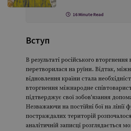
16 Minute Read
Вступ
В результаті російського вторгнення 
перетворилася на руїни. Відтак, мі
відновлення країни стала необхідніс
вторгнення міжнародне співтоварист
підтверджує свої зобов'язання допома
Незважаючи на постійні бої на лінії 
постраждалих територій розпочалося щ
аналітичній записці розглядається м