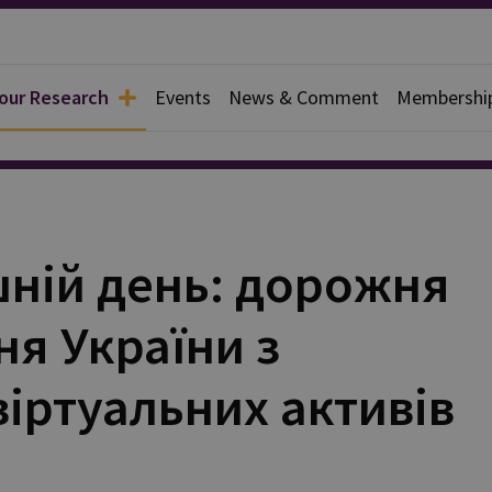
 our Research
Events
News & Comment
Membershi
s
шній день: дорожня
ня України з
іртуальних активів