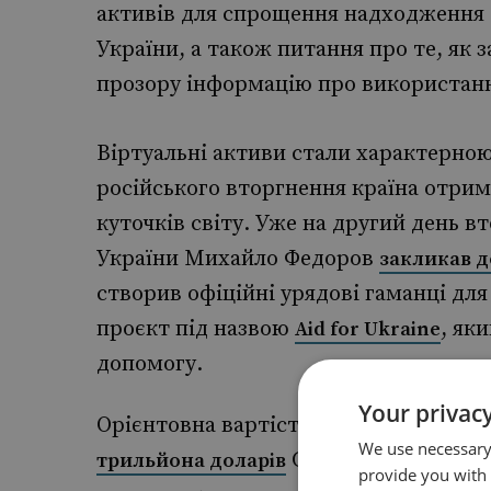
активів для спрощення надходження 
України, а також питання про те, як 
прозору інформацію про використанн
Віртуальні активи стали характерною
російського вторгнення країна отрим
куточків світу. Уже на другий день 
України Михайло Федоров
закликав д
створив офіційні урядові гаманці для
проєкт під назвою
, як
Aid for Ukraine
допомогу.
Your privacy
Орієнтовна вартість відновлення Укр
We use necessary 
США. Історично та
трильйона доларів
provide you with