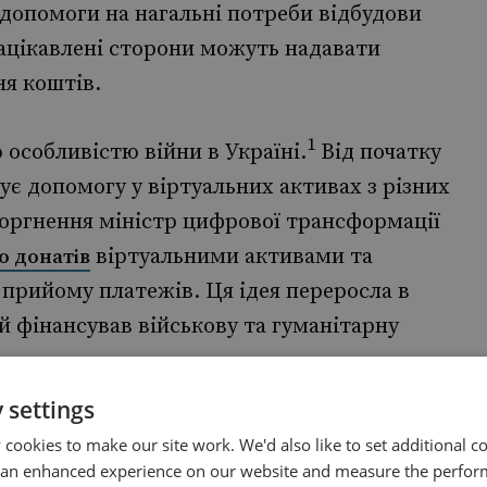
допомоги на нагальні потреби відбудови
зацікавлені сторони можуть надавати
я коштів.
1
 особливістю війни в Україні.
Від початку
ує допомогу у віртуальних активах з різних
вторгнення міністр цифрової трансформації
віртуальними активами та
о донатів
 прийому платежів. Ця ідея переросла в
ий фінансував військову та гуманітарну
 settings
аїни варіюється від
до
486 мільярдів
1,1
cookies to make our site work. We'd also like to set additional co
к склалося, що виділені міжнародними
 an enhanced experience on our website and measure the perfor