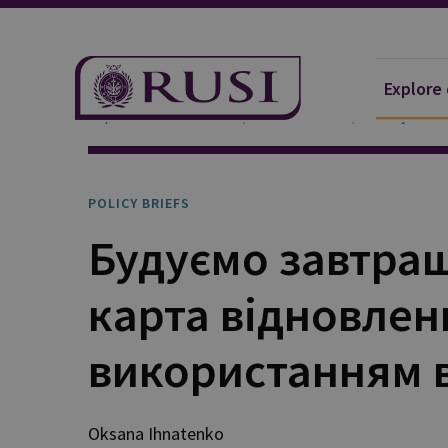
Explore
Explore Our Research
Publications
Policy Brief
POLICY BRIEFS
Будуємо завтра
карта відновлен
використанням в
Oksana
Ihnatenko